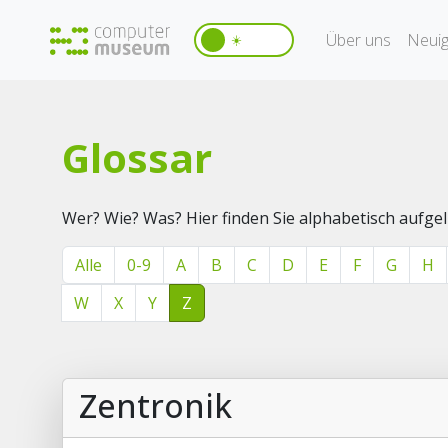
Über uns
Neuig
☀️
Glossar
Wer? Wie? Was? Hier finden Sie alphabetisch aufg
Alle
0-9
A
B
C
D
E
F
G
H
W
X
Y
Z
Zentronik