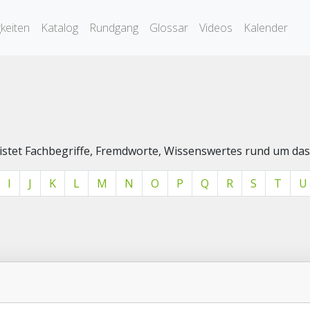
keiten
Katalog
Rundgang
Glossar
Videos
Kalender
elistet Fachbegriffe, Fremdworte, Wissenswertes rund um 
I
J
K
L
M
N
O
P
Q
R
S
T
U