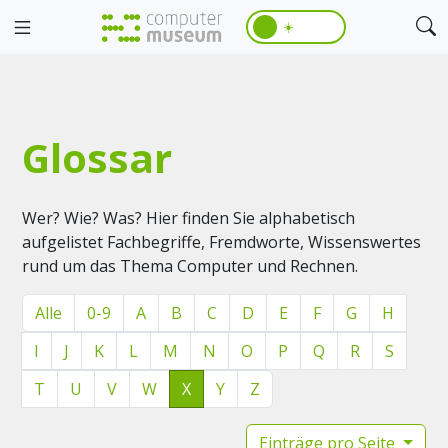
☀️
Glossar
Wer? Wie? Was? Hier finden Sie alphabetisch
aufgelistet Fachbegriffe, Fremdworte, Wissenswertes
rund um das Thema Computer und Rechnen.
Alle
0-9
A
B
C
D
E
F
G
H
I
J
K
L
M
N
O
P
Q
R
S
T
U
V
W
X
Y
Z
Einträge pro Seite