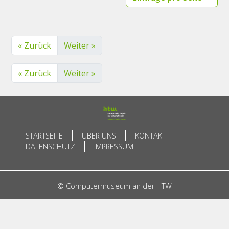
« Zurück
Weiter »
« Zurück
Weiter »
STARTSEITE
ÜBER UNS
KONTAKT
DATENSCHUTZ
IMPRESSUM
© Computermuseum an der HTW