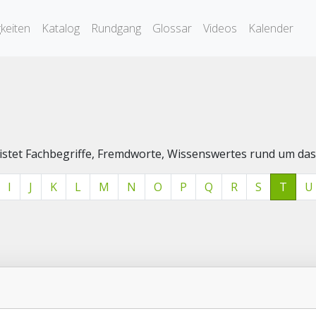
keiten
Katalog
Rundgang
Glossar
Videos
Kalender
elistet Fachbegriffe, Fremdworte, Wissenswertes rund um 
I
J
K
L
M
N
O
P
Q
R
S
T
U