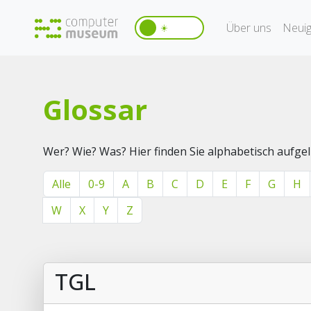
Über uns
Neuig
☀️
Glossar
Wer? Wie? Was? Hier finden Sie alphabetisch aufg
Alle
0-9
A
B
C
D
E
F
G
H
W
X
Y
Z
TGL