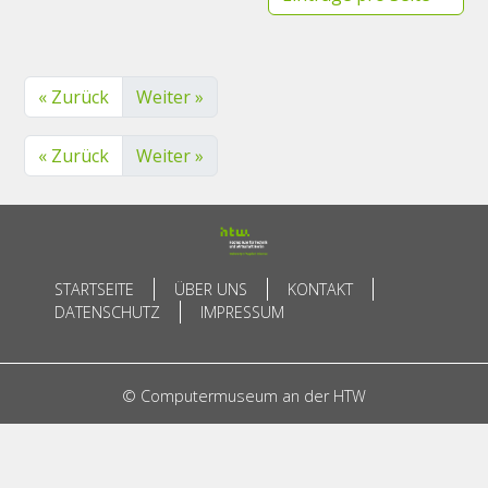
« Zurück
Weiter »
« Zurück
Weiter »
STARTSEITE
ÜBER UNS
KONTAKT
DATENSCHUTZ
IMPRESSUM
© Computermuseum an der HTW