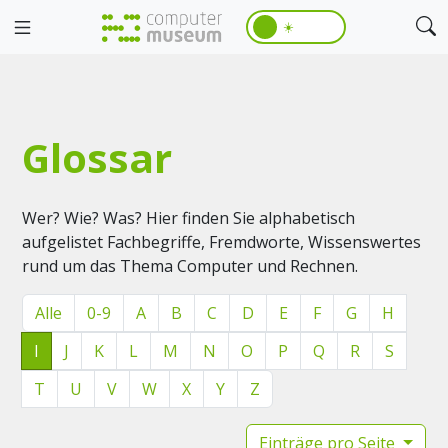
☀️
Glossar
Wer? Wie? Was? Hier finden Sie alphabetisch
aufgelistet Fachbegriffe, Fremdworte, Wissenswertes
rund um das Thema Computer und Rechnen.
Alle
0-9
A
B
C
D
E
F
G
H
I
J
K
L
M
N
O
P
Q
R
S
T
U
V
W
X
Y
Z
Einträge pro Seite