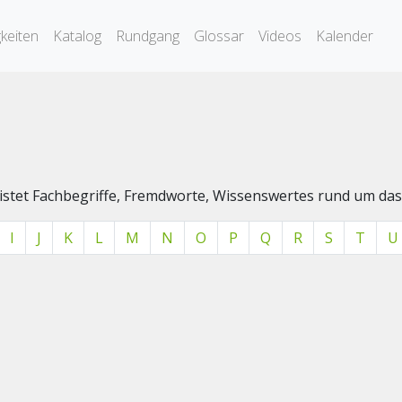
keiten
Katalog
Rundgang
Glossar
Videos
Kalender
elistet Fachbegriffe, Fremdworte, Wissenswertes rund um 
I
J
K
L
M
N
O
P
Q
R
S
T
U