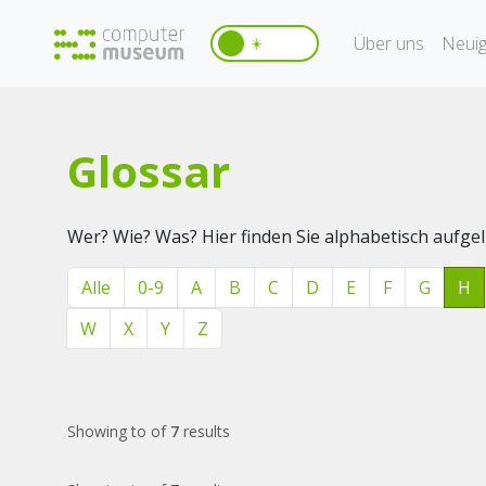
Über uns
Neuig
☀️
Glossar
Wer? Wie? Was? Hier finden Sie alphabetisch aufg
Alle
0-9
A
B
C
D
E
F
G
H
W
X
Y
Z
Showing
to
of
7
results