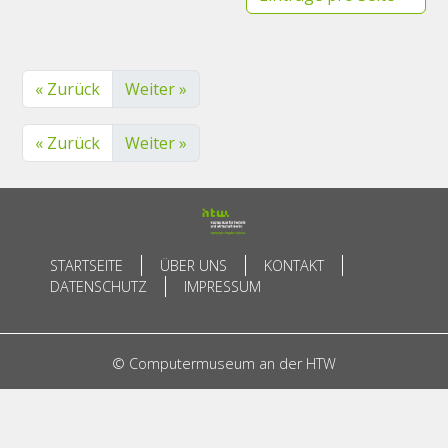
« Zurück
Weiter »
« Zurück
Weiter »
STARTSEITE
ÜBER UNS
KONTAKT
DATENSCHUTZ
IMPRESSUM
© Computermuseum an der HTW