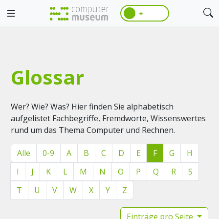
☀️
Glossar
Wer? Wie? Was? Hier finden Sie alphabetisch
aufgelistet Fachbegriffe, Fremdworte, Wissenswertes
rund um das Thema Computer und Rechnen.
Alle
0-9
A
B
C
D
E
F
G
H
I
J
K
L
M
N
O
P
Q
R
S
T
U
V
W
X
Y
Z
Einträge pro Seite