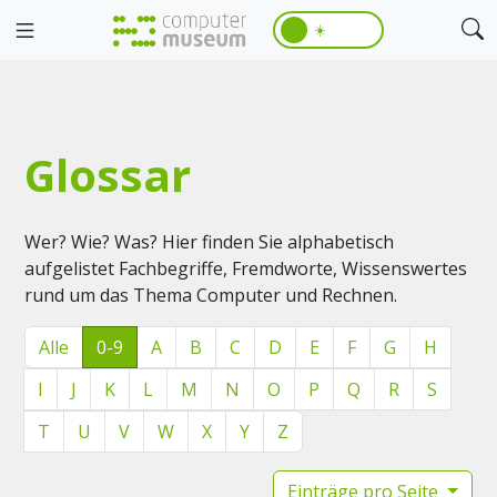
☀️
Glossar
Wer? Wie? Was? Hier finden Sie alphabetisch
aufgelistet Fachbegriffe, Fremdworte, Wissenswertes
rund um das Thema Computer und Rechnen.
Alle
0-9
A
B
C
D
E
F
G
H
I
J
K
L
M
N
O
P
Q
R
S
T
U
V
W
X
Y
Z
Einträge pro Seite