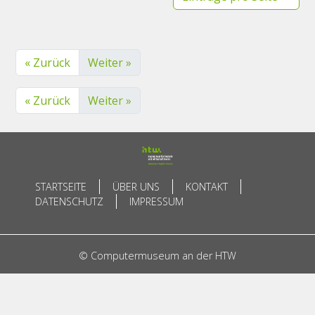
« Zurück
Weiter »
« Zurück
Weiter »
STARTSEITE
ÜBER UNS
KONTAKT
DATENSCHUTZ
IMPRESSUM
© Computermuseum an der HTW