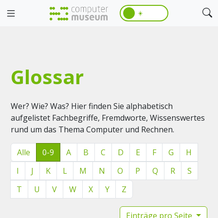
☀️
Glossar
Wer? Wie? Was? Hier finden Sie alphabetisch
aufgelistet Fachbegriffe, Fremdworte, Wissenswertes
rund um das Thema Computer und Rechnen.
Alle
0-9
A
B
C
D
E
F
G
H
I
J
K
L
M
N
O
P
Q
R
S
T
U
V
W
X
Y
Z
Einträge pro Seite