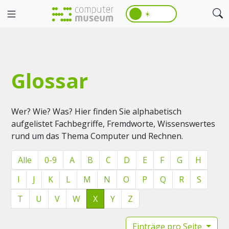
☀️
Glossar
Wer? Wie? Was? Hier finden Sie alphabetisch
aufgelistet Fachbegriffe, Fremdworte, Wissenswertes
rund um das Thema Computer und Rechnen.
Alle
0-9
A
B
C
D
E
F
G
H
I
J
K
L
M
N
O
P
Q
R
S
T
U
V
W
X
Y
Z
Einträge pro Seite