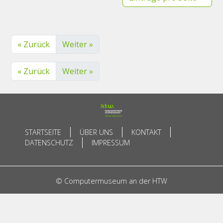
« Zurück
Weiter »
« Zurück
Weiter »
STARTSEITE
ÜBER UNS
KONTAKT
DATENSCHUTZ
IMPRESSUM
© Computermuseum an der HTW