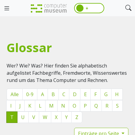
☀️
Glossar
Wer? Wie? Was? Hier finden Sie alphabetisch
aufgelistet Fachbegriffe, Fremdworte, Wissenswertes
rund um das Thema Computer und Rechnen.
Alle
0-9
A
B
C
D
E
F
G
H
I
J
K
L
M
N
O
P
Q
R
S
T
U
V
W
X
Y
Z
Einträge pro Seite