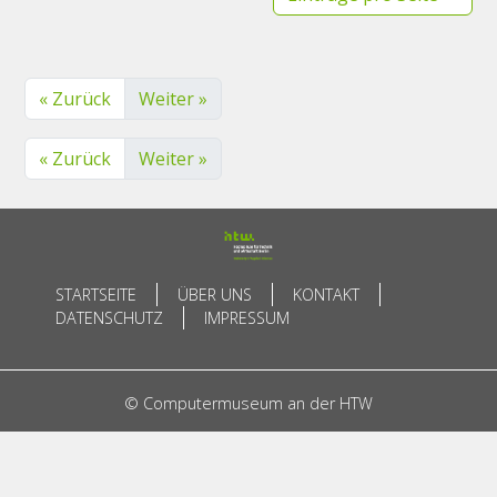
« Zurück
Weiter »
« Zurück
Weiter »
STARTSEITE
ÜBER UNS
KONTAKT
DATENSCHUTZ
IMPRESSUM
© Computermuseum an der HTW