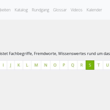
keiten
Katalog
Rundgang
Glossar
Videos
Kalender
elistet Fachbegriffe, Fremdworte, Wissenswertes rund um 
I
J
K
L
M
N
O
P
Q
R
S
T
U