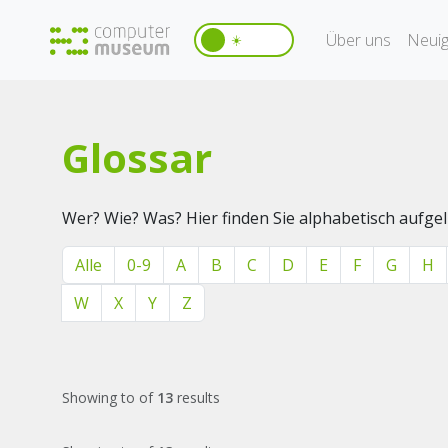
Über uns
Neuig
☀️
Glossar
Wer? Wie? Was? Hier finden Sie alphabetisch aufg
Alle
0-9
A
B
C
D
E
F
G
H
W
X
Y
Z
Showing
to
of
13
results