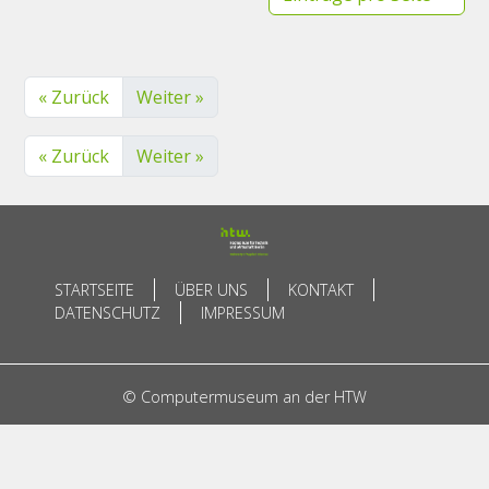
« Zurück
Weiter »
« Zurück
Weiter »
STARTSEITE
ÜBER UNS
KONTAKT
DATENSCHUTZ
IMPRESSUM
© Computermuseum an der HTW