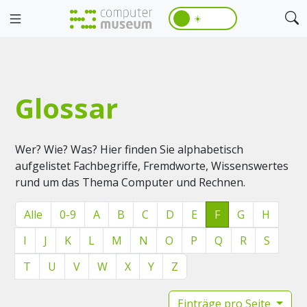
☀️
Glossar
Wer? Wie? Was? Hier finden Sie alphabetisch
aufgelistet Fachbegriffe, Fremdworte, Wissenswertes
rund um das Thema Computer und Rechnen.
Alle
0-9
A
B
C
D
E
F
G
H
I
J
K
L
M
N
O
P
Q
R
S
T
U
V
W
X
Y
Z
Einträge pro Seite