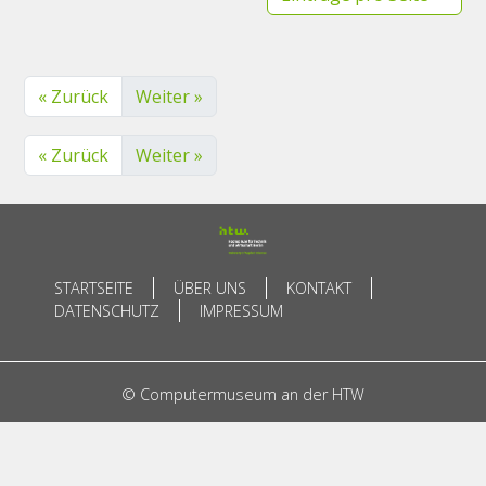
« Zurück
Weiter »
« Zurück
Weiter »
STARTSEITE
ÜBER UNS
KONTAKT
DATENSCHUTZ
IMPRESSUM
© Computermuseum an der HTW