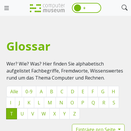
☀️
Glossar
Wer? Wie? Was? Hier finden Sie alphabetisch
aufgelistet Fachbegriffe, Fremdworte, Wissenswertes
rund um das Thema Computer und Rechnen.
Alle
0-9
A
B
C
D
E
F
G
H
I
J
K
L
M
N
O
P
Q
R
S
T
U
V
W
X
Y
Z
Einträge pro Seite