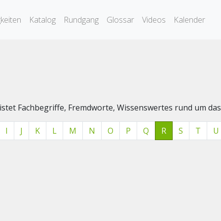
keiten
Katalog
Rundgang
Glossar
Videos
Kalender
elistet Fachbegriffe, Fremdworte, Wissenswertes rund um 
I
J
K
L
M
N
O
P
Q
R
S
T
U