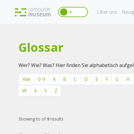
Über uns
Neuig
☀️
Glossar
Wer? Wie? Was? Hier finden Sie alphabetisch aufg
Alle
0-9
A
B
C
D
E
F
G
H
W
X
Y
Z
Showing
to
of
9
results