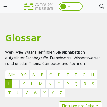
☀️
Glossar
Wer? Wie? Was? Hier finden Sie alphabetisch
aufgelistet Fachbegriffe, Fremdworte, Wissenswertes
rund um das Thema Computer und Rechnen.
Alle
0-9
A
B
C
D
E
F
G
H
I
J
K
L
M
N
O
P
Q
R
S
T
U
V
W
X
Y
Z
Einträge pro Seite