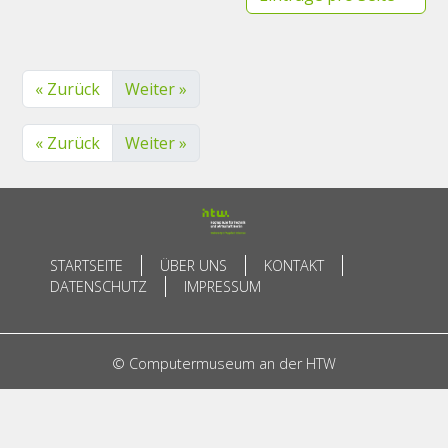
« Zurück
Weiter »
« Zurück
Weiter »
STARTSEITE
ÜBER UNS
KONTAKT
DATENSCHUTZ
IMPRESSUM
© Computermuseum an der HTW