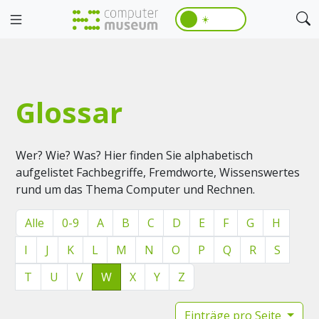
☀️
Glossar
Wer? Wie? Was? Hier finden Sie alphabetisch
aufgelistet Fachbegriffe, Fremdworte, Wissenswertes
rund um das Thema Computer und Rechnen.
Alle
0-9
A
B
C
D
E
F
G
H
I
J
K
L
M
N
O
P
Q
R
S
T
U
V
W
X
Y
Z
Einträge pro Seite