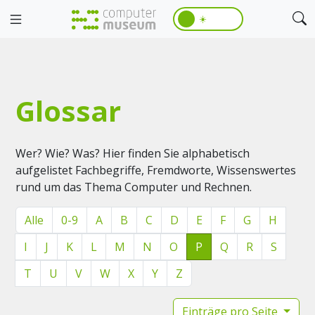
☀️
Glossar
Wer? Wie? Was? Hier finden Sie alphabetisch
aufgelistet Fachbegriffe, Fremdworte, Wissenswertes
rund um das Thema Computer und Rechnen.
Alle
0-9
A
B
C
D
E
F
G
H
I
J
K
L
M
N
O
P
Q
R
S
T
U
V
W
X
Y
Z
Einträge pro Seite