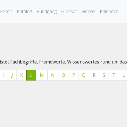
keiten
Katalog
Rundgang
Glossar
Videos
Kalender
elistet Fachbegriffe, Fremdworte, Wissenswertes rund um 
I
J
K
L
M
N
O
P
Q
R
S
T
U