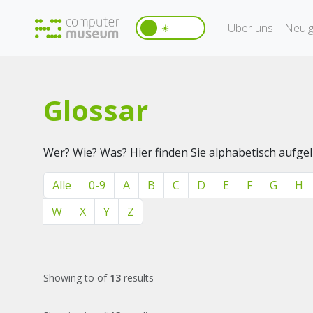
Über uns
Neuig
☀️
Glossar
Wer? Wie? Was? Hier finden Sie alphabetisch aufg
Alle
0-9
A
B
C
D
E
F
G
H
W
X
Y
Z
Showing
to
of
13
results