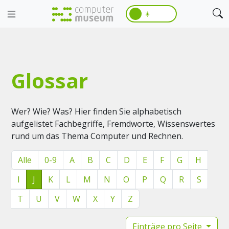
☀️
Glossar
Wer? Wie? Was? Hier finden Sie alphabetisch
aufgelistet Fachbegriffe, Fremdworte, Wissenswertes
rund um das Thema Computer und Rechnen.
Alle
0-9
A
B
C
D
E
F
G
H
I
J
K
L
M
N
O
P
Q
R
S
T
U
V
W
X
Y
Z
Einträge pro Seite