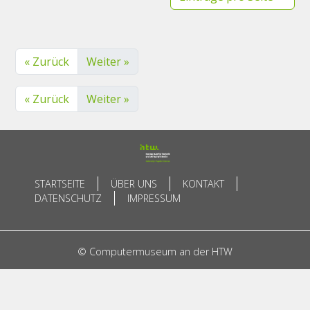
« Zurück
Weiter »
« Zurück
Weiter »
STARTSEITE
ÜBER UNS
KONTAKT
DATENSCHUTZ
IMPRESSUM
© Computermuseum an der HTW