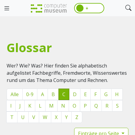
☀️
Glossar
Wer? Wie? Was? Hier finden Sie alphabetisch
aufgelistet Fachbegriffe, Fremdworte, Wissenswertes
rund um das Thema Computer und Rechnen.
Alle
0-9
A
B
C
D
E
F
G
H
I
J
K
L
M
N
O
P
Q
R
S
T
U
V
W
X
Y
Z
Einträge pro Seite