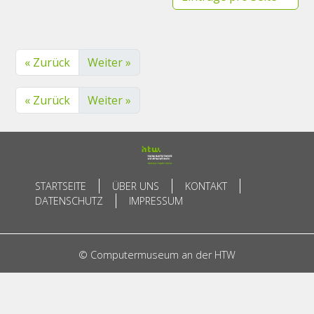
« Zurück
Weiter »
« Zurück
Weiter »
STARTSEITE
ÜBER UNS
KONTAKT
DATENSCHUTZ
IMPRESSUM
© Computermuseum an der HTW