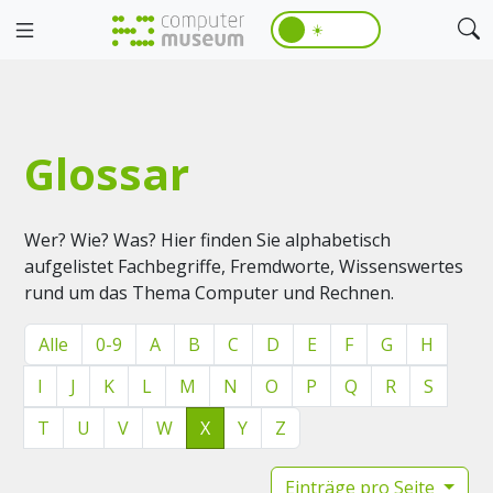
☀️
Glossar
Wer? Wie? Was? Hier finden Sie alphabetisch
aufgelistet Fachbegriffe, Fremdworte, Wissenswertes
rund um das Thema Computer und Rechnen.
Alle
0-9
A
B
C
D
E
F
G
H
I
J
K
L
M
N
O
P
Q
R
S
T
U
V
W
X
Y
Z
Einträge pro Seite