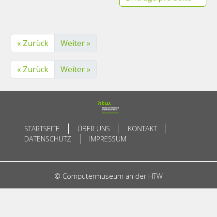
« Zurück
Weiter »
« Zurück
Weiter »
STARTSEITE
ÜBER UNS
KONTAKT
DATENSCHUTZ
IMPRESSUM
© Computermuseum an der HTW