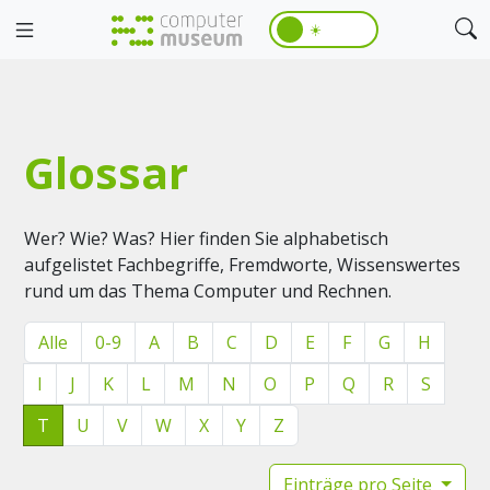
☀️
Glossar
Wer? Wie? Was? Hier finden Sie alphabetisch
aufgelistet Fachbegriffe, Fremdworte, Wissenswertes
rund um das Thema Computer und Rechnen.
Alle
0-9
A
B
C
D
E
F
G
H
I
J
K
L
M
N
O
P
Q
R
S
T
U
V
W
X
Y
Z
Einträge pro Seite