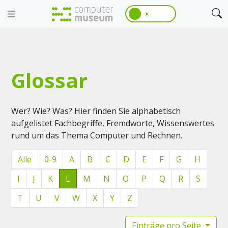
☀️
Glossar
Wer? Wie? Was? Hier finden Sie alphabetisch
aufgelistet Fachbegriffe, Fremdworte, Wissenswertes
rund um das Thema Computer und Rechnen.
Alle
0-9
A
B
C
D
E
F
G
H
I
J
K
L
M
N
O
P
Q
R
S
T
U
V
W
X
Y
Z
Einträge pro Seite