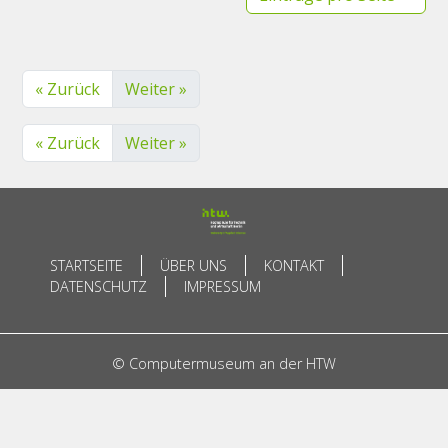
« Zurück
Weiter »
« Zurück
Weiter »
STARTSEITE
ÜBER UNS
KONTAKT
DATENSCHUTZ
IMPRESSUM
© Computermuseum an der HTW