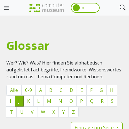
☀️
Glossar
Wer? Wie? Was? Hier finden Sie alphabetisch
aufgelistet Fachbegriffe, Fremdworte, Wissenswertes
rund um das Thema Computer und Rechnen.
Alle
0-9
A
B
C
D
E
F
G
H
I
J
K
L
M
N
O
P
Q
R
S
T
U
V
W
X
Y
Z
Einträge pro Seite