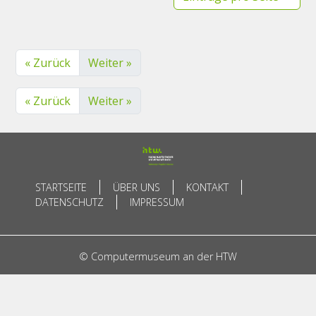
« Zurück
Weiter »
« Zurück
Weiter »
STARTSEITE
ÜBER UNS
KONTAKT
DATENSCHUTZ
IMPRESSUM
© Computermuseum an der HTW