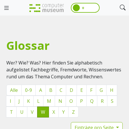
☀️
Glossar
Wer? Wie? Was? Hier finden Sie alphabetisch
aufgelistet Fachbegriffe, Fremdworte, Wissenswertes
rund um das Thema Computer und Rechnen.
Alle
0-9
A
B
C
D
E
F
G
H
I
J
K
L
M
N
O
P
Q
R
S
T
U
V
W
X
Y
Z
Einträge pro Seite