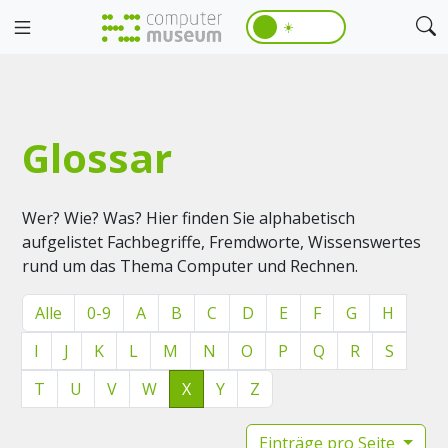
☀️
Glossar
Wer? Wie? Was? Hier finden Sie alphabetisch
aufgelistet Fachbegriffe, Fremdworte, Wissenswertes
rund um das Thema Computer und Rechnen.
Alle
0-9
A
B
C
D
E
F
G
H
I
J
K
L
M
N
O
P
Q
R
S
T
U
V
W
X
Y
Z
Einträge pro Seite