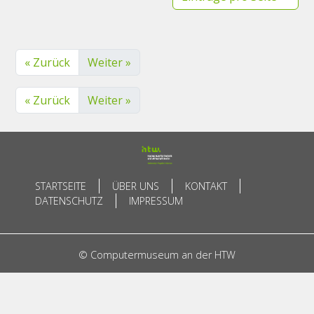
« Zurück
Weiter »
« Zurück
Weiter »
STARTSEITE
ÜBER UNS
KONTAKT
DATENSCHUTZ
IMPRESSUM
© Computermuseum an der HTW