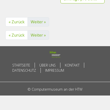
« Zurück
Weiter »
« Zurück
Weiter »
STARTSEITE
ÜBER UNS
KONTAKT
DATENSCHUTZ
IMPRESSUM
© Computermuseum an der HTW