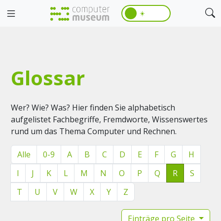
☀️
Glossar
Wer? Wie? Was? Hier finden Sie alphabetisch
aufgelistet Fachbegriffe, Fremdworte, Wissenswertes
rund um das Thema Computer und Rechnen.
Alle
0-9
A
B
C
D
E
F
G
H
I
J
K
L
M
N
O
P
Q
R
S
T
U
V
W
X
Y
Z
Einträge pro Seite