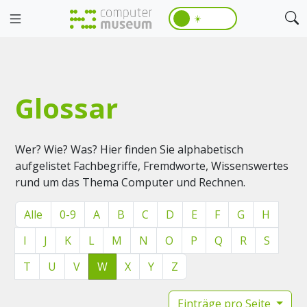
☀️
Glossar
Wer? Wie? Was? Hier finden Sie alphabetisch
aufgelistet Fachbegriffe, Fremdworte, Wissenswertes
rund um das Thema Computer und Rechnen.
Alle
0-9
A
B
C
D
E
F
G
H
I
J
K
L
M
N
O
P
Q
R
S
T
U
V
W
X
Y
Z
Einträge pro Seite