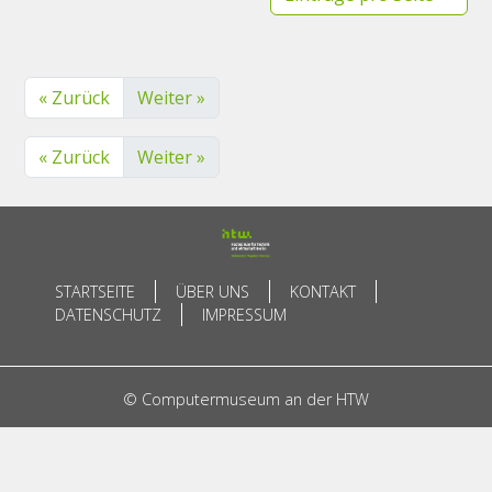
« Zurück
Weiter »
« Zurück
Weiter »
STARTSEITE
ÜBER UNS
KONTAKT
DATENSCHUTZ
IMPRESSUM
© Computermuseum an der HTW