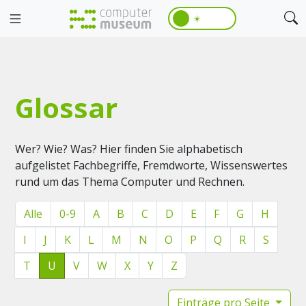
☀️
Glossar
Wer? Wie? Was? Hier finden Sie alphabetisch
aufgelistet Fachbegriffe, Fremdworte, Wissenswertes
rund um das Thema Computer und Rechnen.
Alle
0-9
A
B
C
D
E
F
G
H
I
J
K
L
M
N
O
P
Q
R
S
T
U
V
W
X
Y
Z
Einträge pro Seite