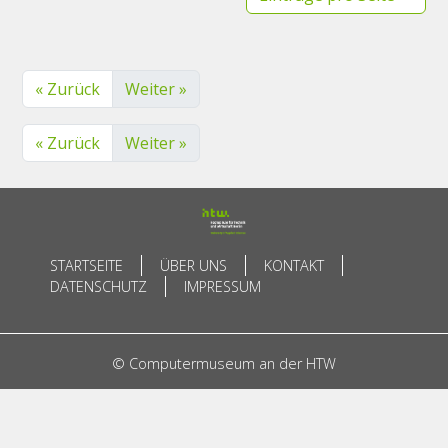
« Zurück
Weiter »
« Zurück
Weiter »
STARTSEITE
ÜBER UNS
KONTAKT
DATENSCHUTZ
IMPRESSUM
© Computermuseum an der HTW