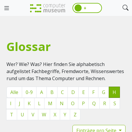
☀️
Glossar
Wer? Wie? Was? Hier finden Sie alphabetisch
aufgelistet Fachbegriffe, Fremdworte, Wissenswertes
rund um das Thema Computer und Rechnen.
Alle
0-9
A
B
C
D
E
F
G
H
I
J
K
L
M
N
O
P
Q
R
S
T
U
V
W
X
Y
Z
Einträge pro Seite