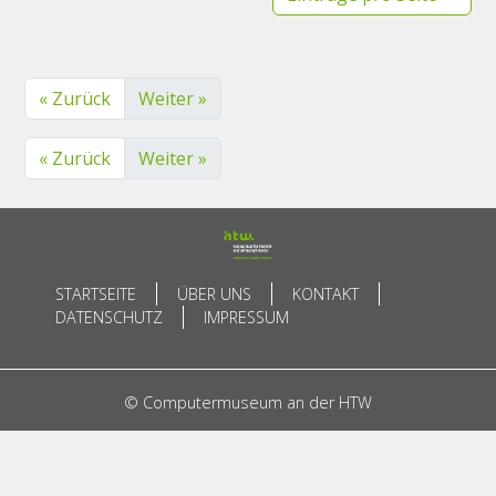
« Zurück
Weiter »
« Zurück
Weiter »
STARTSEITE
ÜBER UNS
KONTAKT
DATENSCHUTZ
IMPRESSUM
© Computermuseum an der HTW