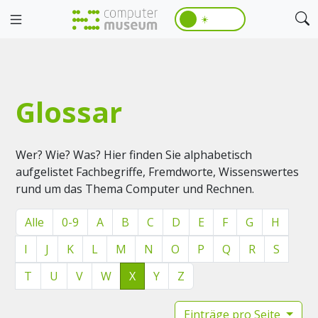
☀️
Glossar
Wer? Wie? Was? Hier finden Sie alphabetisch
aufgelistet Fachbegriffe, Fremdworte, Wissenswertes
rund um das Thema Computer und Rechnen.
Alle
0-9
A
B
C
D
E
F
G
H
I
J
K
L
M
N
O
P
Q
R
S
T
U
V
W
X
Y
Z
Einträge pro Seite