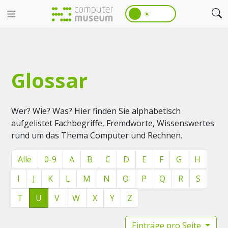
☀️
Glossar
Wer? Wie? Was? Hier finden Sie alphabetisch
aufgelistet Fachbegriffe, Fremdworte, Wissenswertes
rund um das Thema Computer und Rechnen.
Alle
0-9
A
B
C
D
E
F
G
H
I
J
K
L
M
N
O
P
Q
R
S
T
U
V
W
X
Y
Z
Einträge pro Seite