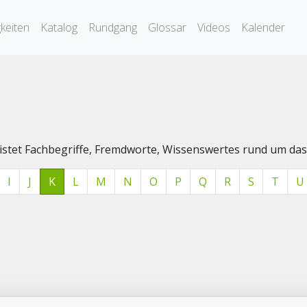
keiten
Katalog
Rundgang
Glossar
Videos
Kalender
elistet Fachbegriffe, Fremdworte, Wissenswertes rund um 
I
J
K
L
M
N
O
P
Q
R
S
T
U