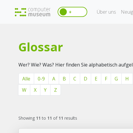
Über uns
Neuig
☀️
Glossar
Wer? Wie? Was? Hier finden Sie alphabetisch aufg
Alle
0-9
A
B
C
D
E
F
G
H
W
X
Y
Z
Showing
11
to
11
of
11
results