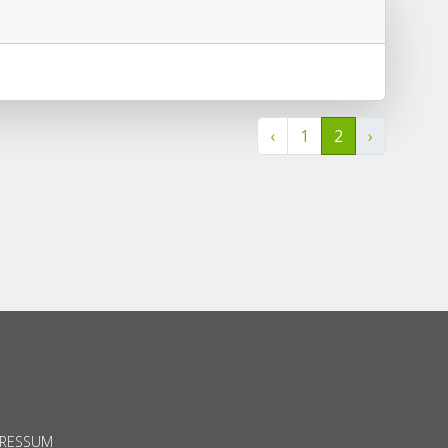
‹
1
2
›
PRESSUM