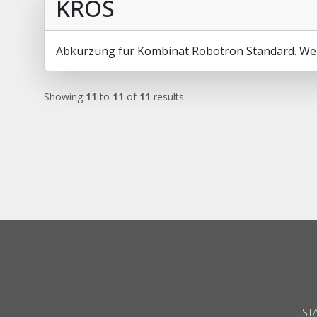
KROS
Abkürzung für Kombinat Robotron Standard. Wer
Showing
11
to
11
of
11
results
ST