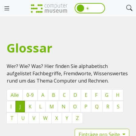
☀️
Glossar
Wer? Wie? Was? Hier finden Sie alphabetisch
aufgelistet Fachbegriffe, Fremdworte, Wissenswertes
rund um das Thema Computer und Rechnen.
Alle
0-9
A
B
C
D
E
F
G
H
I
J
K
L
M
N
O
P
Q
R
S
T
U
V
W
X
Y
Z
Einträge pro Seite