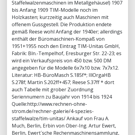
Staffelwalzenmaschinen im Metallgehäuse!) 1907
bis Anfang 1909 TIM-Modelle noch im
Holzkasten; kurzzeitig auch Maschinen mit
offenem Gussgestell. Die Produktion endete
gemäß Reese wohl Anfang der 1940er; allerdings
enthält der Büromaschinen-Kompaß von
1951+1955 noch den Eintrag TIM-Unitas GmbH,
Fabrik: Bln.-Tempelhof, Eresburger Str. 22-23; es
wird ein Verkaufspreis von 450 bzw. 500 DM
angegeben für die Modelle 6x7x10 bzw. 7x7x12.
Literatur: HB-BüroMasch S.185f*; IllOrgaHB
S.278f; Martin S.202ff+457; Reese S.37ff * dort
auch Tabelle mit grober Zuordnung
Seriennumern zu Baujahr von 1914 bis 1924
Quelle:http://www.rechnen-ohne-
strom.de/rechner-galerie/4-spezies-
staffelwalze/tim-unitas/ Ankauf von Frau A.
Much, Berlin, Erbin von Ober-Ing. Artur Ewert,
Berlin, Ewert´sche Rechenmaschinensammlung,