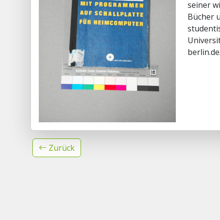
seiner w
Bücher u
studenti
Universi
berlin.d
Zurück