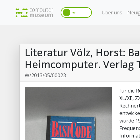
Über uns
Neuig
☀️
Literatur Völz, Horst: 
Heimcomputer. Verlag T
W/2013/05/00023
für die 
XL/XE, Z
Rechnert
entwicke
wurde 19
Frequenz
Informat