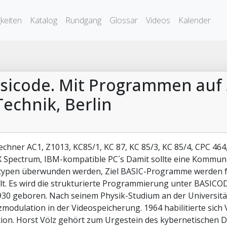
keiten
Katalog
Rundgang
Glossar
Videos
Kalender
Basicode. Mit Programmen auf 
echnik, Berlin
Rechner AC1, Z1013, KC85/1, KC 87, KC 85/3, KC 85/4, CPC 464,
X Spectrum, IBM-kompatible PC´s Damit sollte eine Kommun
ypen überwunden werden, Ziel BASIC-Programme werden fü
lt. Es wird die strukturierte Programmierung unter BASICODE
30 geboren. Nach seinem Physik-Studium an der Universität
modulation in der Videospeicherung. 1964 habilitierte sich 
ion. Horst Völz gehört zum Urgestein des kybernetischen Den