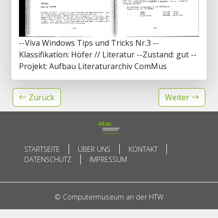
--Viva Windows Tips und Tricks Nr.3 --
Klassifikation: Höfer // Literatur --Zustand: gut --
Projekt: Aufbau Literaturarchiv ComMus
Zurück
Weiter
STARTSEITE
ÜBER UNS
KONTAKT
DATENSCHUTZ
IMPRESSUM
© Computermuseum an der HTW