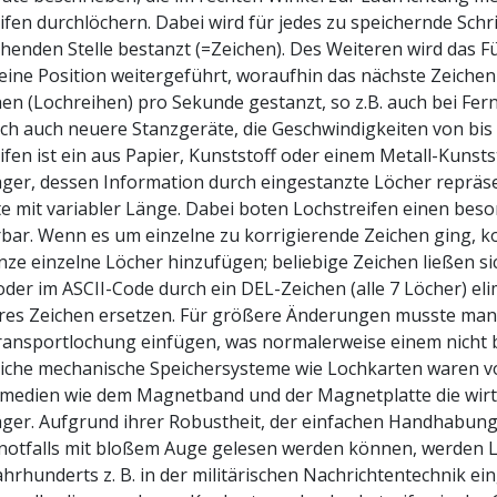
ifen durchlöchern. Dabei wird für jedes zu speichernde Schri
henden Stelle bestanzt (=Zeichen). Des Weiteren wird das 
 eine Position weitergeführt, woraufhin das nächste Zeich
hen (Lochreihen) pro Sekunde gestanzt, so z.B. auch bei Fe
och auch neuere Stanzgeräte, die Geschwindigkeiten von bis
ifen ist ein aus Papier, Kunststoff oder einem Metall-Kunst
ger, dessen Information durch eingestanzte Löcher repräsent
e mit variabler Länge. Dabei boten Lochstreifen einen beso
rbar. Wenn es um einzelne zu korrigierende Zeichen ging, 
ze einzelne Löcher hinzufügen; beliebige Zeichen ließen si
oder im ASCII-Code durch ein DEL-Zeichen (alle 7 Löcher) elim
res Zeichen ersetzen. Für größere Änderungen musste man
ransportlochung einfügen, was normalerweise einem nicht b
liche mechanische Speichersysteme wie Lochkarten waren
medien wie dem Magnetband und der Magnetplatte die wirts
ger. Aufgrund ihrer Robustheit, der einfachen Handhabung
 notfalls mit bloßem Auge gelesen werden können, werden 
Jahrhunderts z. B. in der militärischen Nachrichtentechnik e