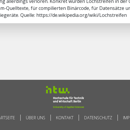
g allerdings verloren. Konkret wurden Lochstreifen in der 
-Quelltexte, für compilierten Binärcode, für Datensätze un
iegeräte. Quelle: https://de.wikipedia.org/wiki/Lochstreifen
ARTSEITE
ÜBER UNS
KONTAKT
DATENSCHUTZ
IM