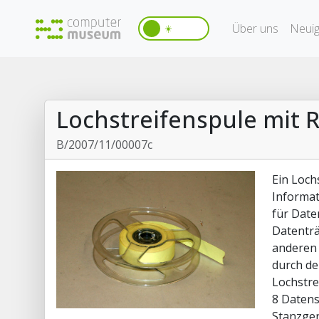
Über uns
Neuig
☀️
Lochstreifenspule mit R
B/2007/11/00007c
Ein Loch
Informat
für Date
Datenträ
anderen 
durch de
Lochstre
8 Datens
Stanzger