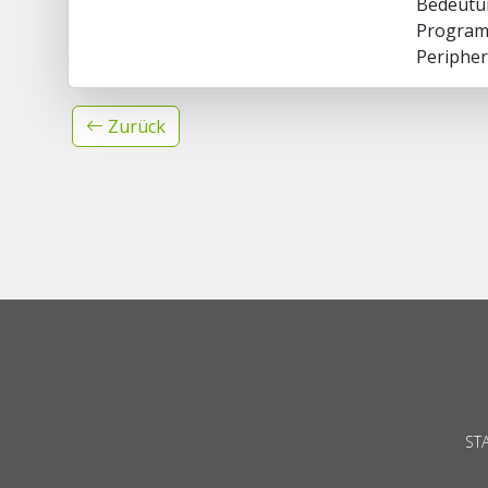
Bedeutun
Programm
Peripher
Zurück
ST