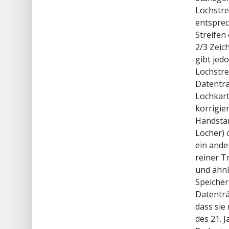
Lochstre
entsprec
Streifen
2/3 Zeic
gibt jed
Lochstre
Datenträ
Lochkart
korrigie
Handstan
Löcher) 
ein ande
reiner T
und ähn
Speicher
Datenträ
dass sie
des 21. 