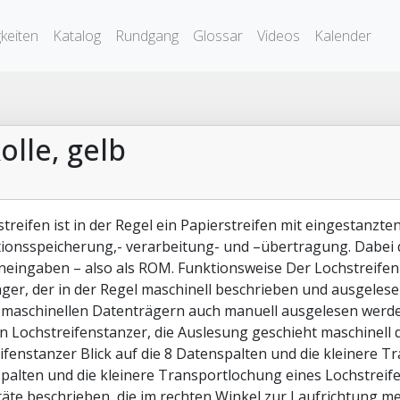
keiten
Katalog
Rundgang
Glossar
Videos
Kalender
olle, gelb
streifen ist in der Regel ein Papierstreifen mit eingestanz
ionsspeicherung,- verarbeitung- und –übertragung. Dabei d
neingaben – also als ROM. Funktionsweise Der Lochstreifen i
ger, der in der Regel maschinell beschrieben und ausgelese
maschinellen Datenträgern auch manuell ausgelesen werde
n Lochstreifenstanzer, die Auslesung geschieht maschinell d
ifenstanzer Blick auf die 8 Datenspalten und die kleinere T
palten und die kleinere Transportlochung eines Lochstreif
äte beschrieben, die im rechten Winkel zur Laufrichtung me