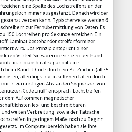
ftzeichen eine Spalte des Lochstreifens an der
Führungsloch immer ausgestanzt. Danach wird der
en gestanzt werden kann. Typischerweise werden 6
rnschreibern zur Fernübermittlung von Daten. Es
 zu 150 Lochreihen pro Sekunde erreichen. Ein
stoff-Laminat bestehender streifenförmiger
iert wird. Das Prinzip entspricht einer
nderen Vorteil: Sie waren in Grenzen per Hand
konnte man manchmal sogar mit einer
ch beim Baudot-Code durch ein Bu-Zeichen (alle 5
inieren, allerdings nur in seltenen Fällen durch
 nur in vernünftigen Abständen Sequenzen von
enutzten Code „null“ entsprach. Lochstreifen
 vor dem Aufkommen magnetischer
chaftlichsten les- und beschreibbaren
 und weiten Verbreitung, sowie der Tatsache,
Lochstreifen in geringem Maße noch zu Beginn
ingesetzt. Im Computerbereich haben sie ihre