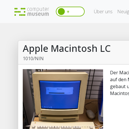
Über uns
Neuig
☀️
Apple Macintosh LC
1010/NIN
Der Maci
auf den 
gebaut u
Macintos