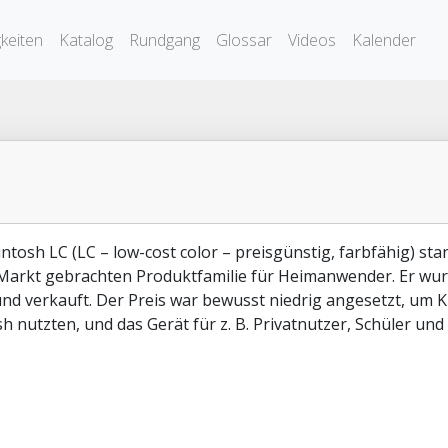
keiten
Katalog
Rundgang
Glossar
Videos
Kalender
ntosh LC (LC – low-cost color – preisgünstig, farbfähig) st
Markt gebrachten Produktfamilie für Heimanwender. Er wur
nd verkauft. Der Preis war bewusst niedrig angesetzt, um K
h nutzten, und das Gerät für z. B. Privatnutzer, Schüler un