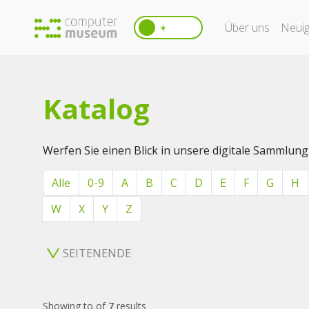
Über uns
Neuig
☀️
Katalog
Werfen Sie einen Blick in unsere digitale Sammlung
Alle
0-9
A
B
C
D
E
F
G
H
W
X
Y
Z
SEITENENDE
Showing
to
of
7
results