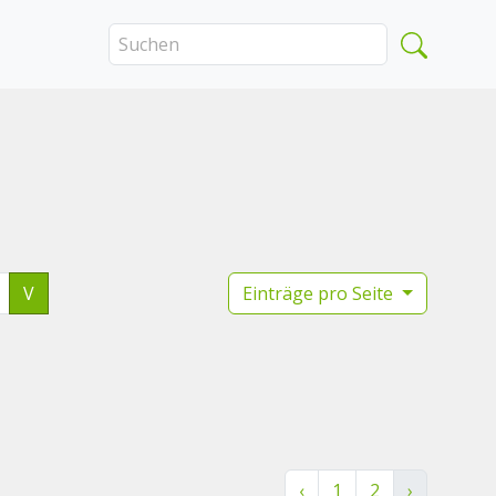
V
Einträge pro Seite
‹
1
2
›