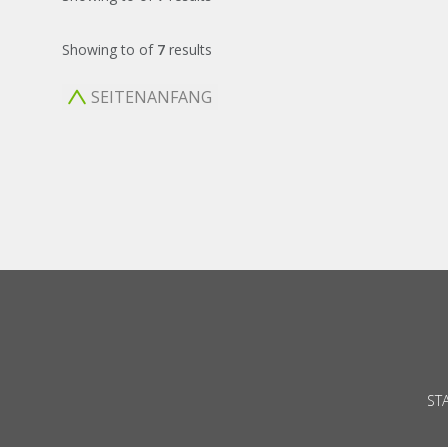
Showing
to
of
7
results
SEITENANFANG
ST