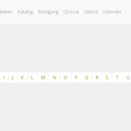
keiten
Katalog
Rundgang
Glossar
Videos
Kalender
.
I
J
K
L
M
N
O
P
Q
R
S
T
U