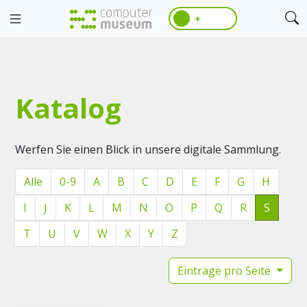
☀️
Katalog
Werfen Sie einen Blick in unsere digitale Sammlung.
Alle
0-9
A
B
C
D
E
F
G
H
I
J
K
L
M
N
O
P
Q
R
S
T
U
V
W
X
Y
Z
Einträge pro Seite