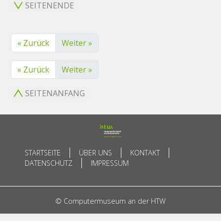
SEITENENDE
« Zurück
Weiter »
« Zurück
Weiter »
SEITENANFANG
STARTSEITE
ÜBER UNS
KONTAKT
DATENSCHUTZ
IMPRESSUM
© Computermuseum an der HTW