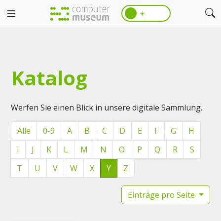
☀️
Katalog
Werfen Sie einen Blick in unsere digitale Sammlung.
Alle
0-9
A
B
C
D
E
F
G
H
I
J
K
L
M
N
O
P
Q
R
S
T
U
V
W
X
Y
Z
Einträge pro Seite