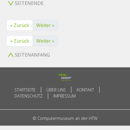
SEITENENDE
« Zurück
Weiter »
« Zurück
Weiter »
SEITENANFANG
STARTSEITE
ÜBER UNS
KONTAKT
DATENSCHUTZ
IMPRESSUM
© Computermuseum an der HTW