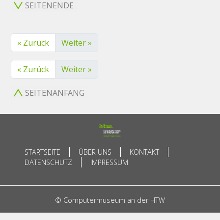
SEITENENDE
« Zurück
Weiter »
« Zurück
Weiter »
SEITENANFANG
STARTSEITE
ÜBER UNS
KONTAKT
DATENSCHUTZ
IMPRESSUM
© Computermuseum an der HTW