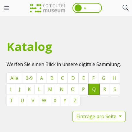
☀️
Katalog
Werfen Sie einen Blick in unsere digitale Sammlung.
Alle
0-9
A
B
C
D
E
F
G
H
I
J
K
L
M
N
O
P
Q
R
S
T
U
V
W
X
Y
Z
Einträge pro Seite