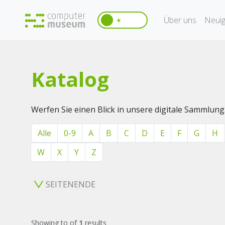
Über uns
Neuig
☀️
Katalog
Werfen Sie einen Blick in unsere digitale Sammlung
Alle
0-9
A
B
C
D
E
F
G
H
W
X
Y
Z
SEITENENDE
Showing
to
of
1
results