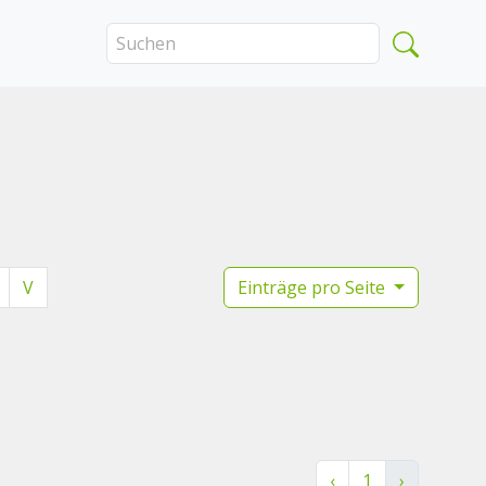
V
Einträge pro Seite
‹
1
›