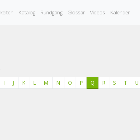
keiten
Katalog
Rundgang
Glossar
Videos
Kalender
.
I
J
K
L
M
N
O
P
Q
R
S
T
U