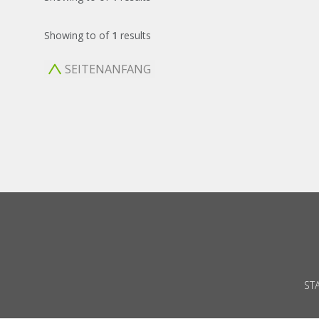
Showing
to
of
1
results
SEITENANFANG
ST