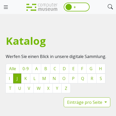
☀️
Katalog
Werfen Sie einen Blick in unsere digitale Sammlung.
Alle
0-9
A
B
C
D
E
F
G
H
I
J
K
L
M
N
O
P
Q
R
S
T
U
V
W
X
Y
Z
Einträge pro Seite