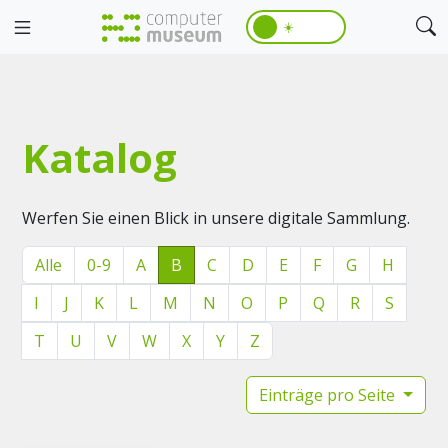
☀️
Katalog
Werfen Sie einen Blick in unsere digitale Sammlung.
Alle
0-9
A
B
C
D
E
F
G
H
I
J
K
L
M
N
O
P
Q
R
S
T
U
V
W
X
Y
Z
Einträge pro Seite