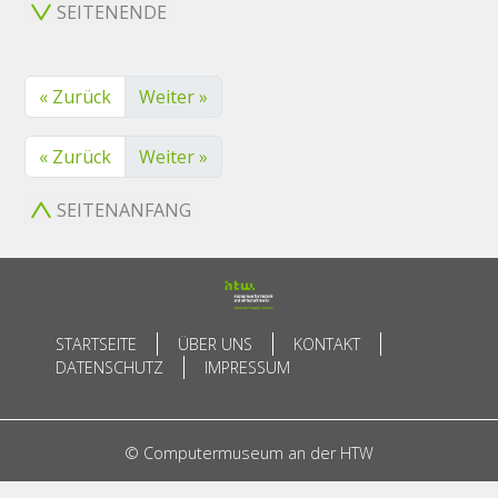
SEITENENDE
« Zurück
Weiter »
« Zurück
Weiter »
SEITENANFANG
STARTSEITE
ÜBER UNS
KONTAKT
DATENSCHUTZ
IMPRESSUM
© Computermuseum an der HTW