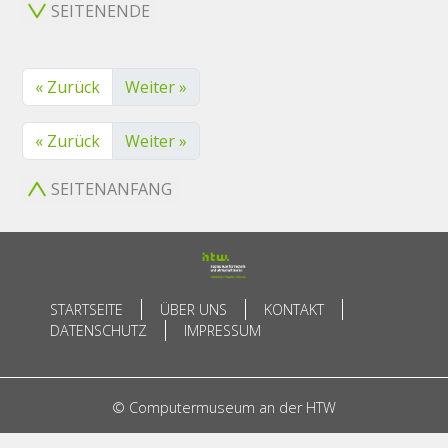
SEITENENDE
« Zurück
Weiter »
« Zurück
Weiter »
SEITENANFANG
STARTSEITE
ÜBER UNS
KONTAKT
DATENSCHUTZ
IMPRESSUM
© Computermuseum an der HTW