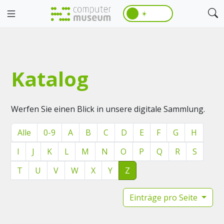
☀️
Katalog
Werfen Sie einen Blick in unsere digitale Sammlung.
Alle
0-9
A
B
C
D
E
F
G
H
I
J
K
L
M
N
O
P
Q
R
S
T
U
V
W
X
Y
Z
Einträge pro Seite