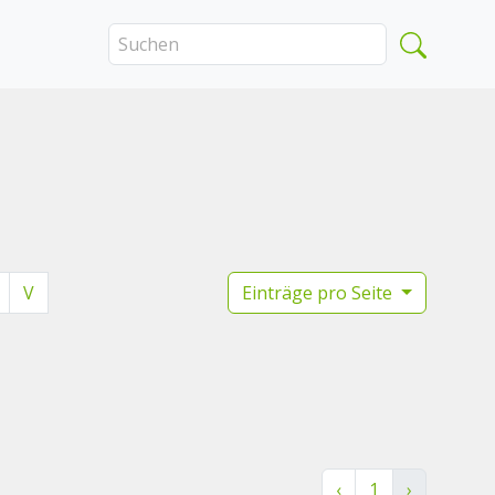
V
Einträge pro Seite
‹
1
›