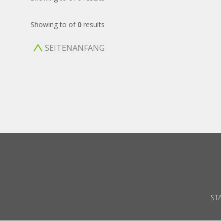
Showing
to
of
0
results
SEITENANFANG
ST