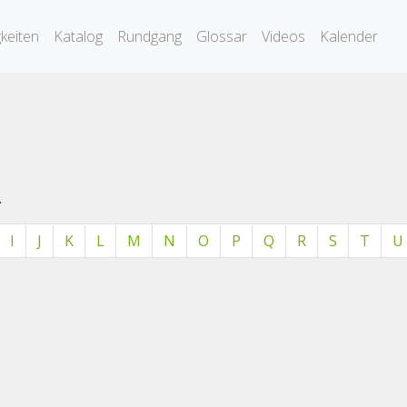
keiten
Katalog
Rundgang
Glossar
Videos
Kalender
.
I
J
K
L
M
N
O
P
Q
R
S
T
U