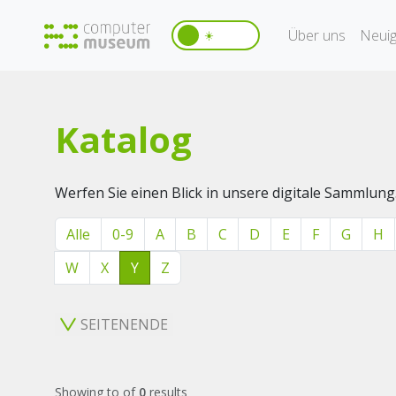
Über uns
Neuig
☀️
Katalog
Werfen Sie einen Blick in unsere digitale Sammlung
Alle
0-9
A
B
C
D
E
F
G
H
W
X
Y
Z
SEITENENDE
Showing
to
of
0
results