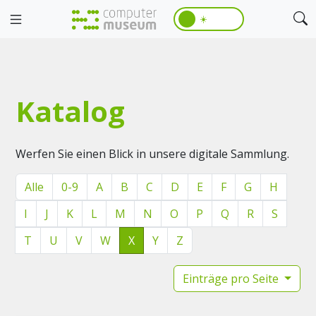
☀️
Katalog
Werfen Sie einen Blick in unsere digitale Sammlung.
Alle
0-9
A
B
C
D
E
F
G
H
I
J
K
L
M
N
O
P
Q
R
S
T
U
V
W
X
Y
Z
Einträge pro Seite