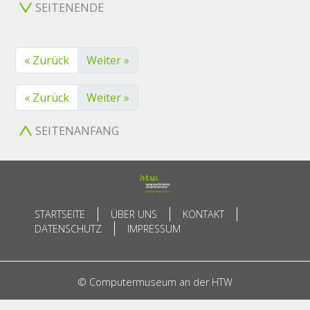
SEITENENDE
« Zurück
Weiter »
« Zurück
Weiter »
SEITENANFANG
STARTSEITE
ÜBER UNS
KONTAKT
DATENSCHUTZ
IMPRESSUM
© Computermuseum an der HTW