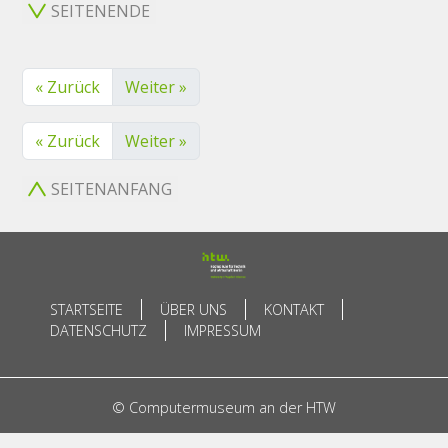
SEITENENDE
« Zurück
Weiter »
« Zurück
Weiter »
SEITENANFANG
STARTSEITE
ÜBER UNS
KONTAKT
DATENSCHUTZ
IMPRESSUM
© Computermuseum an der HTW