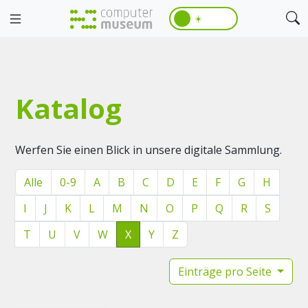
☀️
Katalog
Werfen Sie einen Blick in unsere digitale Sammlung.
Alle
0-9
A
B
C
D
E
F
G
H
I
J
K
L
M
N
O
P
Q
R
S
T
U
V
W
X
Y
Z
Einträge pro Seite